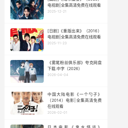
电视剧|全集高清免费在线观看
2025-12-21
[日剧]《重版出来》（2016）
电视剧|全集高清免费在线观看
2025-11-23
《雾尾粉丝俱乐部》夸克网盘
下载.中字（2026）
2026-04-04
中国大陆电影《一个勺子》
（2014）电影|全集高清免费
在线观看
2026-02-01
日本电影《鬼水怪谈》