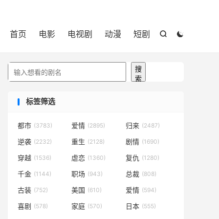

首页
电影
电视剧
动漫
短剧


搜索
搜
索
标签筛选
都市
爱情
归来
(3783)
(2895)
(2487)
逆袭
重生
剧情
(2232)
(2128)
(1690)
穿越
虐恋
复仇
(1536)
(1360)
(1280)
千金
职场
总裁
(1144)
(943)
(808)
古装
美国
爱情
(752)
(610)
(594)
喜剧
家庭
日本
(578)
(570)
(555)