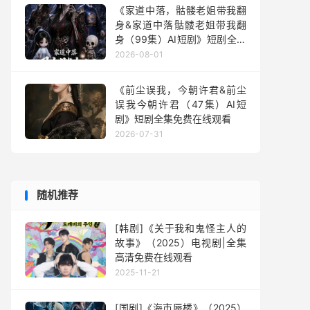
《家道中落，骷髅老姐带我翻
身&家道中落骷髅老姐带我翻
身（99集）AI短剧》短剧全集
免费在线观看
2026-08-01
《前尘误我，今朝许君&前尘
误我今朝许君（47集）AI短
剧》短剧全集免费在线观看
2026-07-31
随机推荐
[韩剧]《关于我和鬼怪主人的
故事》（2025）电视剧|全集
高清免费在线观看
2025-11-21
[国剧]《海市蜃楼》（2025）