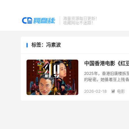
海量资源每日更新！
收藏网址不迷路！
标签：冯素波
中国香港电影《红豆
2025年，香港旧唐楼
的秘密。她循着豆上残香
年的流亡母亲，以及203
2026-02-18
电影
