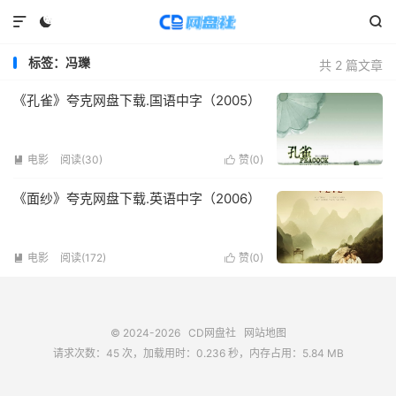



标签：冯瓅
共 2 篇文章
《孔雀》夸克网盘下载.国语中字（2005）
电影
阅读(
30
)
赞(
0
)


《面纱》夸克网盘下载.英语中字（2006）
电影
阅读(
172
)
赞(
0
)


© 2024-2026
CD网盘社
网站地图
请求次数：45 次，加载用时：0.236 秒，内存占用：5.84 MB