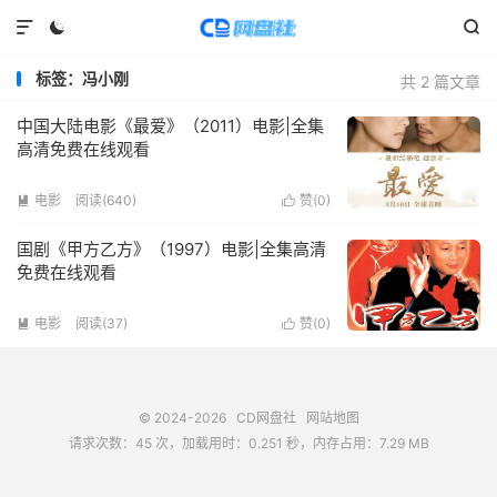



标签：冯小刚
共 2 篇文章
中国大陆电影《最爱》（2011）电影|全集
高清免费在线观看
电影
阅读(
640
)
赞(
0
)


国剧《甲方乙方》（1997）电影|全集高清
免费在线观看
电影
阅读(
37
)
赞(
0
)


© 2024-2026
CD网盘社
网站地图
请求次数：45 次，加载用时：0.251 秒，内存占用：7.29 MB