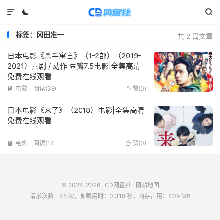



标签：冈田准一
共 2 篇文章
日本电影《杀手寓言》（1-2部）（2019-
2021）喜剧 / 动作 豆瓣7.5电影|全集高清
免费在线观看
电影
阅读(
38
)
赞(
0
)


日本电影《来了》（2018）电影|全集高清
免费在线观看
电影
阅读(
14
)
赞(
0
)


© 2024-2026
CD网盘社
网站地图
请求次数：45 次，加载用时：0.318 秒，内存占用：7.09 MB