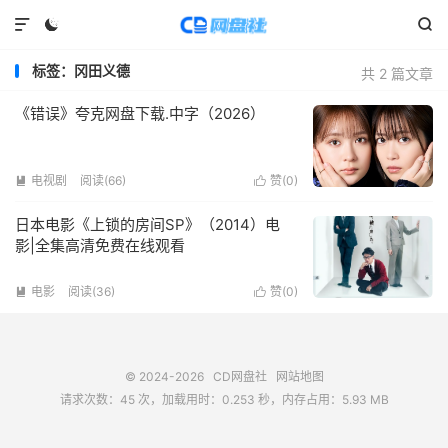



标签：冈田义德
共 2 篇文章
《错误》夸克网盘下载.中字（2026）
电视剧
阅读(
66
)
赞(
0
)


日本电影《上锁的房间SP》（2014）电
影|全集高清免费在线观看
电影
阅读(
36
)
赞(
0
)


© 2024-2026
CD网盘社
网站地图
请求次数：45 次，加载用时：0.253 秒，内存占用：5.93 MB