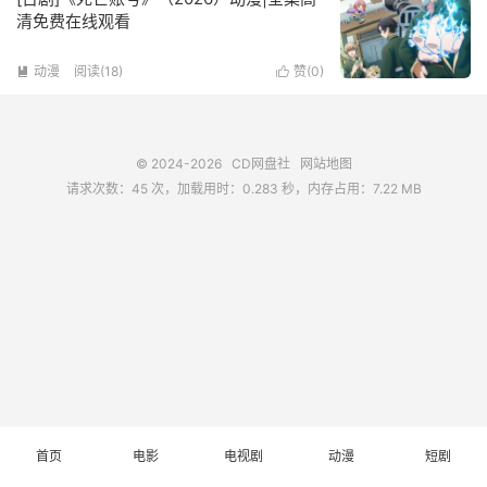
清免费在线观看
动漫
阅读(
18
)
赞(
0
)


© 2024-2026
CD网盘社
网站地图
请求次数：45 次，加载用时：0.283 秒，内存占用：7.22 MB
首页
电影
电视剧
动漫
短剧