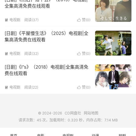
全集高清免费在线观看
电视剧
阅读(
37
)
赞(
0
)


[日剧]《平屋慢生活》（2025）电视剧|全
集高清免费在线观看
电视剧
阅读(
32
)
赞(
0
)


[日剧]《I”s》（2018）电视剧|全集高清免
费在线观看
电视剧
阅读(
22
)
赞(
0
)


© 2024-2026
CD网盘社
网站地图
请求次数：45 次，加载用时：0.320 秒，内存占用：7.14 MB
首页
电影
电视剧
动漫
短剧