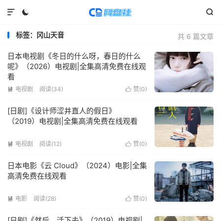



标签：冈山天音
共 6 篇文章
日本电视剧《冬日的什么呀，春日的什么
呢》（2026）电视剧|全集高清免费在线观
看
电视剧
阅读(
34
)
赞(
0
)


[日剧]《设计师涩井直人的假日》
（2019）电视剧|全集高清免费在线观看
电视剧
阅读(
12
)
赞(
0
)


日本电影《云 Cloud》（2024）电影|全集
高清免费在线观看
电影
阅读(
28
)
赞(
0
)


[日剧]《然后，活下去》（2019）电视剧|