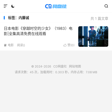



标签：内藤诚
共 1 篇文章
日本电影《穿越时空的少女》（1983）电
影|全集高清免费在线观看
电影
阅读(
)
赞(
0
)


© 2024-2026
CD网盘社
网站地图
请求次数：45 次，加载用时：0.303 秒，内存占用：7.08 MB