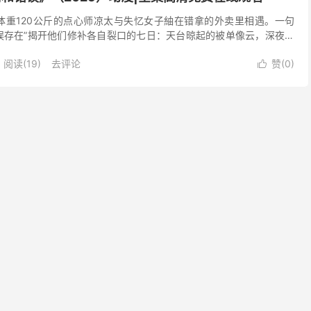
，体重120公斤的点心师凉太与失忆女子紬在错拿的外卖里相遇。一句
误存在”揭开他们修补各自裂口的七日：天台晾起的被单像云，深夜便
泡。当紬想起自己原是来告别世界，凉太用仅剩的面粉...
阅读(
19
)
去评论
赞(
0
)
