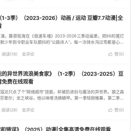
3季）（2023-2026）动画 / 运动 豆瓣7.7动漫|全
看
，藤原拓海在《极速车魂》2023-2026三季动画里，把86的尾灯
默少年到令职业车队颤抖的“公路诗人”，每一次排水沟过弯都是心跳
AI赛车与红日照旧，让“人”与“速度”的...
阅读(
16
)
去评论
赞(
0
)

的异世界流浪美食家》（1-2季）（2023-2025）豆
高清免费在线观看
寇达只点了个“网络超市”技能，却被扔进剑与魔法的异世界。狼之森
芬里尔；龙之峡谷，他以味噌汤换鳞甲。第一季轻掀帷幕，第二季烹
升起的不止烟火，更是跨越种族的约定。豆瓣8.3美食...
阅读(
28
)
去评论
赞(
0
)

情和错误》（2025）动漫|全集高清免费在线观看