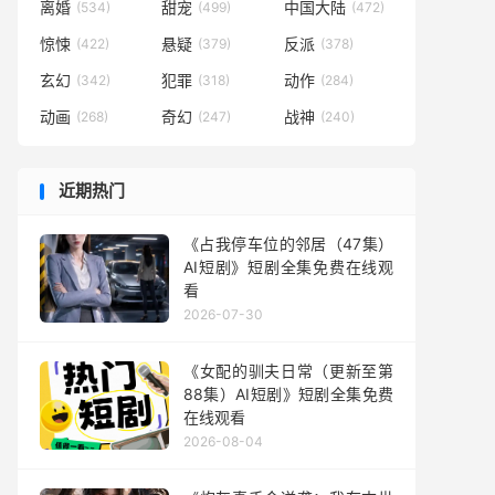
离婚
甜宠
中国大陆
(534)
(499)
(472)
惊悚
悬疑
反派
(422)
(379)
(378)
玄幻
犯罪
动作
(342)
(318)
(284)
动画
奇幻
战神
(268)
(247)
(240)
近期热门
《占我停车位的邻居（47集）
AI短剧》短剧全集免费在线观
看
2026-07-30
《女配的驯夫日常（更新至第
88集）AI短剧》短剧全集免费
在线观看
2026-08-04