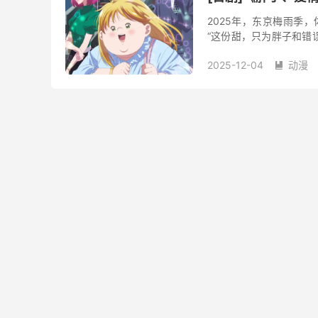
2025年，东京梅雨季
“这份甜，只为胖子和错
利店的关东煮冒着命运的
2025-12-04
动漫
