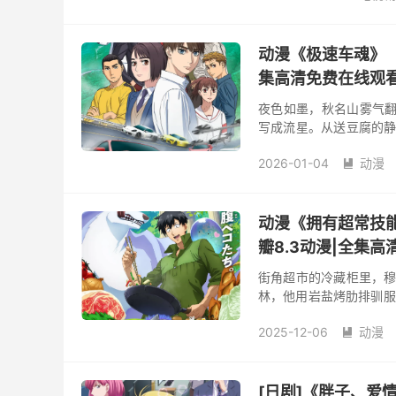
动漫《极速车魂》（1-
集高清免费在线观
夜色如墨，秋名山雾气翻涌
写成流星。从送豆腐的静
与轮胎的合奏；第三季引入的
2026-01-04
动漫

动漫《拥有超常技能
瓣8.3动漫|全集
街角超市的冷藏柜里，穆
林，他用岩盐烤肋排驯服
煮星海——从流浪者的锅边
2025-12-06
动漫

[日剧]《胖子、爱