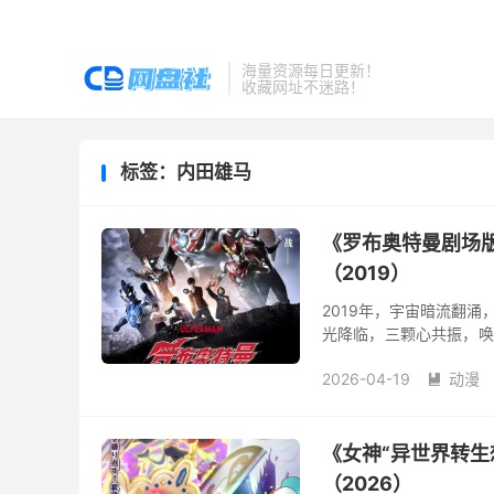
海量资源每日更新！
收藏网址不迷路！
标签：内田雄马
《罗布奥特曼剧场
（2019）
2019年，宇宙暗流翻
光降临，三颗心共振，唤
场。兄弟挥刃，姐妹燃魂
2026-04-19
动漫

《女神“异世界转生
（2026）