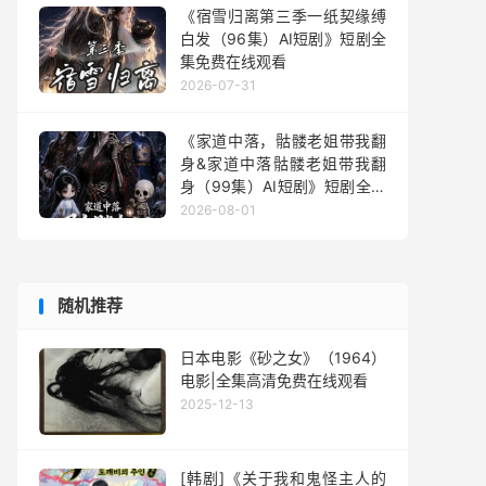
《宿雪归离第三季一纸契缘缚
白发（96集）AI短剧》短剧全
集免费在线观看
2026-07-31
《家道中落，骷髅老姐带我翻
身&家道中落骷髅老姐带我翻
身（99集）AI短剧》短剧全集
免费在线观看
2026-08-01
随机推荐
日本电影《砂之女》（1964）
电影|全集高清免费在线观看
2025-12-13
[韩剧]《关于我和鬼怪主人的