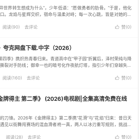
“异世界转生想成为什么”，少年低语：“愿做勇者的肋骨。”于是，他化
口。龙焰与星辉交织，宿命与温柔对峙；每一次心跳，皆是对她的守
载，收藏这场骨与火、爱与剑的绮丽冒险。 资源...
阅读(
90
)
去评论
赞(
0
)

》夸克网盘下载.中字（2026）
 第四季》携炽热青春归来。青道高中在“甲子园”折翼后，泽村荣纯与降
撕裂对手防线；御幸一也的暗号化作夜航灯塔，指引少年们穿越失速
稻实、药师、巨摩大轮番登场，每一颗旋转的球都写...
阅读(
160
)
去评论
赞(
0
)

牌得主 第二季》 (2026)电视剧|全集高清免费在线
刀锋。2026年《金牌得主》第二季携“花滑”与“花焰”归来：昔日天
遇见以街舞闯赛场的混血滑者柊一真，两人以冰刃重写规则，挑战四
评分系统上线，裁判黑箱与旧派权威暗涌，荣耀似...
阅读(
28
)
去评论
赞(
0
)
