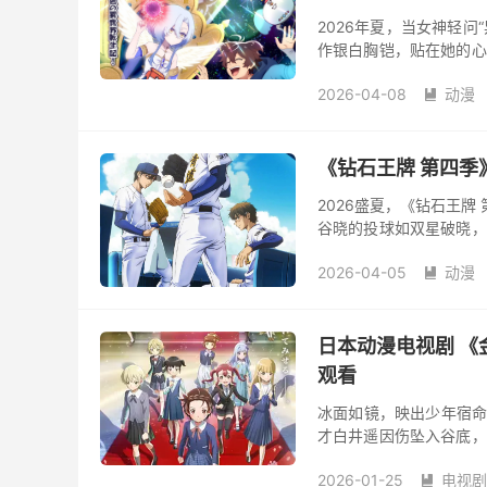
2026年夏，当女神轻问
作银白胸铠，贴在她的心
护誓言。中字版夸克网盘下
2026-04-08
动漫

《钻石王牌 第四季
2026盛夏，《钻石王牌
谷晓的投球如双星破晓，
的暗潮。宿命对决再启，
2026-04-05
动漫

日本动漫电视剧 《金
观看
冰面如镜，映出少年宿命的
才白井遥因伤坠入谷底，
周半极限；与此同时，AI
2026-01-25
电视剧
