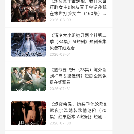
《炮灰真千金逆袭：我在末世
打脸女主&炮灰真千金逆袭我
在末世打脸女主（160集）AI
短剧》短剧全集免费在线观看
2026-08-03
《清冷大小姐她开两个挂第二
季（84集）AI短剧》短剧全集
免费在线观看
2026-08-01
《道爷要飞升（73集）陈外＆
刘柠熹＆梁佳琪》短剧全集免
费在线观看
2026-07-31
《烬夜余温，她装乖他沦陷&
烬夜余温她装乖他沦陷（70
集）红果版本 AI短剧》短剧全
集免费在线观看
2026-07-30