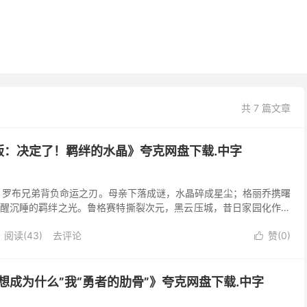
共 7 篇文章
版：决定了！羁绊的水晶》夸克网盘下载.中字
涌，罗布兄弟背负命运之刃。母亲下落成谜，水晶碎成星尘；格丽乔携曙
醒沉睡的羁绊之光。鲁格赛特撕裂次元，黑云压城，昔日家园化作战
，四色水晶于绝境中合鸣，化作划破永夜的虹。当亲情与...
阅读(
43
)
去评论
赞(
0
)

想成为什么”我“勇者的肋骨”》夸克网盘下载.中字