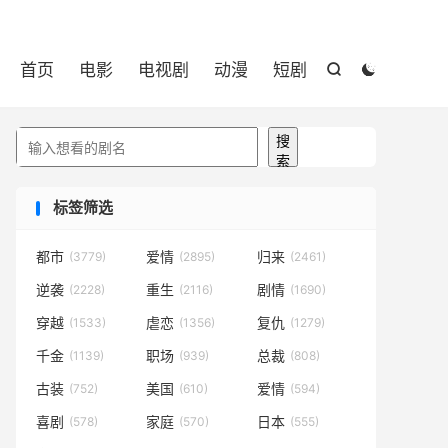

首页
电影
电视剧
动漫
短剧


搜索
搜
索
标签筛选
都市
爱情
归来
(3779)
(2895)
(2461)
逆袭
重生
剧情
(2228)
(2116)
(1690)
穿越
虐恋
复仇
(1533)
(1356)
(1279)
千金
职场
总裁
(1139)
(939)
(808)
古装
美国
爱情
(752)
(610)
(594)
喜剧
家庭
日本
(578)
(570)
(555)