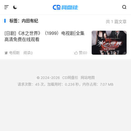



标签：内田有纪
共 1 篇文章
[日剧]《冰之世界》（1999）电视剧|全集
高清免费在线观看
电视剧
阅读(
)
赞(
0
)


© 2024-2026
CD网盘社
网站地图
请求次数：45 次，加载用时：0.236 秒，内存占用：7.07 MB