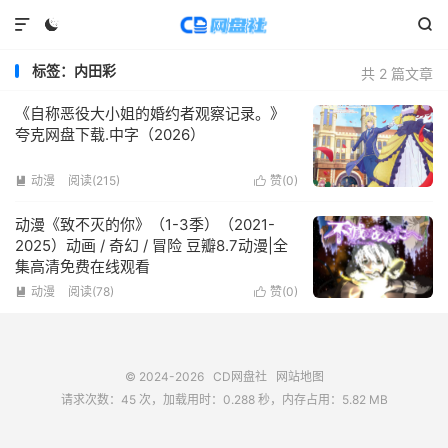



标签：内田彩
共 2 篇文章
《自称恶役大小姐的婚约者观察记录。》
夸克网盘下载.中字（2026）
动漫
阅读(
215
)
赞(
0
)


动漫《致不灭的你》（1-3季）（2021-
2025）动画 / 奇幻 / 冒险 豆瓣8.7动漫|全
集高清免费在线观看
动漫
阅读(
78
)
赞(
0
)


© 2024-2026
CD网盘社
网站地图
请求次数：45 次，加载用时：0.288 秒，内存占用：5.82 MB