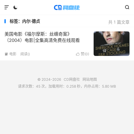



标签：内尔·德贞
共 1 篇文章
美国电影《福尔摩斯：丝缠奇案》
（2004）电影|全集高清免费在线观看
电影
阅读(
)
赞(
0
)


© 2024-2026
CD网盘社
网站地图
请求次数：45 次，加载用时：0.258 秒，内存占用：5.80 MB