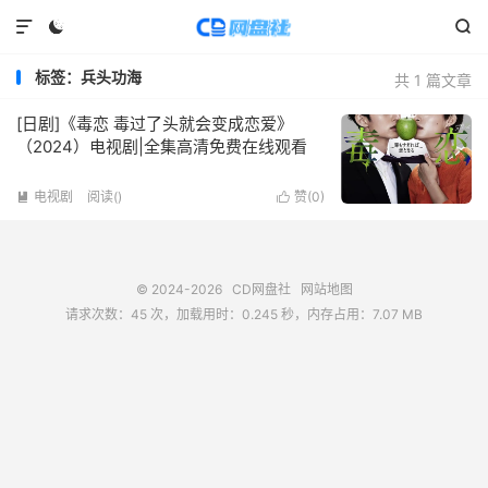



标签：兵头功海
共 1 篇文章
[日剧]《毒恋 毒过了头就会变成恋爱》
（2024）电视剧|全集高清免费在线观看
电视剧
阅读(
)
赞(
0
)


© 2024-2026
CD网盘社
网站地图
请求次数：45 次，加载用时：0.245 秒，内存占用：7.07 MB