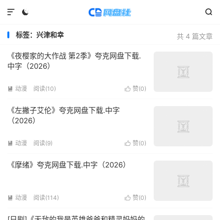



标签：兴津和幸
共 4 篇文章
《夜樱家的大作战 第2季》夸克网盘下载.
中字（2026）
动漫
阅读(
10
)
赞(
0
)


《左撇子艾伦》夸克网盘下载.中字
（2026）
动漫
阅读(
9
)
赞(
0
)


《摩绪》夸克网盘下载.中字（2026）
动漫
阅读(
114
)
赞(
0
)


[日剧]《无敌的我是英雄爸爸和精灵妈妈的