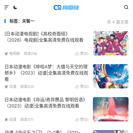



标签：关智一
共 4 篇文章
[日本动漫电视剧]《高校奇面组》
（2026）电视剧|全集高清免费在线观看
电视剧
阅读(
16
)
赞(
0
)


日本动漫电影《哆啦A梦：大雄与天空的理
想乡》（2023）动漫|全集高清免费在线观
看
动漫
阅读(
53
)
赞(
0
)


日本动漫电影《命运/奇异赝品 黎明低语》
（2023）动漫|全集高清免费在线观看
动漫
阅读(
17
)
赞(
0
)


动漫《命运石之门》（1-2季）（2011-