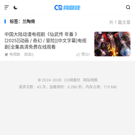



标签：兰陶倚
共 1 篇文章
中国大陆动漫电视剧《仙武传 年番 》
[2025][动画 / 奇幻 / 冒险][中文字幕]电视
剧|全集高清免费在线观看
电视剧
阅读(
)
赞(
0
)


© 2024-2026
CD网盘社
网站地图
请求次数：45 次，加载用时：0.280 秒，内存占用：7.15 MB