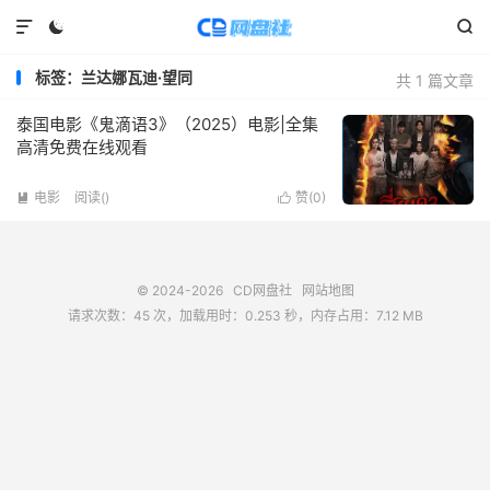



标签：兰达娜瓦迪·望同
共 1 篇文章
泰国电影《鬼滴语3》（2025）电影|全集
高清免费在线观看
电影
阅读(
)
赞(
0
)


© 2024-2026
CD网盘社
网站地图
请求次数：45 次，加载用时：0.253 秒，内存占用：7.12 MB