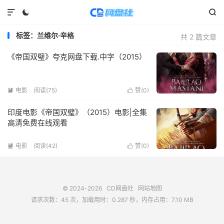



标签：兰维尔·辛格
共 2 篇文章
《帝国双璧》夸克网盘下载.中字（2015）
电影
阅读(
75
)
赞(
0
)


印度电影《帝国双璧》（2015）电影|全集
高清免费在线观看
电影
阅读(
42
)
赞(
0
)


© 2024-2026
CD网盘社
网站地图
请求次数：45 次，加载用时：0.287 秒，内存占用：7.10 MB