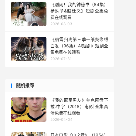
《别闹！我的钟秘书（84集）
杨殊予&赵廷义》短剧全集免
费在线观看
2026-08-03
《宿雪归离第三季一纸契缘缚
白发（96集）AI短剧》短剧全
集免费在线观看
2026-07-31
随机推荐
《我的冠军男友》夸克网盘下
载.中字（2018）电影|全集高
清免费在线观看
2026-04-04
日本电影《山之音》（1954）