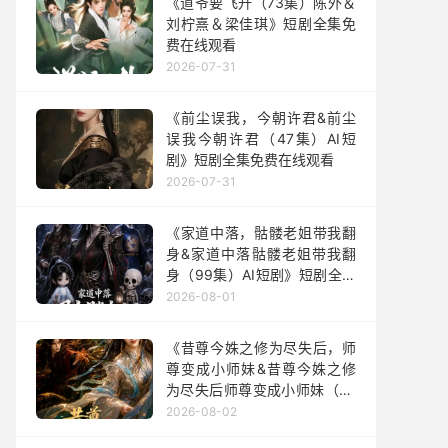
《道爷要飞升（73集）陈外＆
刘柠熹＆梁佳琪》短剧全集免
费在线观看
2026-07-31
《前尘误我，今朝许君&前尘
误我今朝许君（47集）AI短
剧》短剧全集免费在线观看
2026-07-31
《家道中落，骷髅老姐带我翻
身&家道中落骷髅老姐带我翻
身（99集）AI短剧》短剧全集
免费在线观看
2026-08-01
《昔尊今姝之修为尽失后，师
尊变成小师妹&昔尊今姝之修
为尽失后师尊变成小师妹（67
集）AI短剧》短剧全集免费在
2026-08-02
线观看