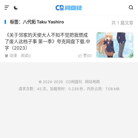



标签：八代拓 Taku Yashiro
共 1 篇文章
《关于邻家的天使大人不知不觉把我惯成
了废人这档子事 第一季》夸克网盘下载.中
字（2023）
动漫
阅读(
)
赞(
0
)


© 2024-2026
CD网盘社
网站地图
请求次数：45 次，加载用时：0.239 秒，内存占用：7.08 MB