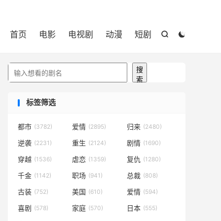

首页
电影
电视剧
动漫
短剧


搜索
搜
索
标签筛选
都市
爱情
归来
(3782)
(2895)
(2480)
逆袭
重生
剧情
(2231)
(2124)
(1690)
穿越
虐恋
复仇
(1536)
(1359)
(1280)
千金
职场
总裁
(1142)
(941)
(808)
古装
美国
爱情
(752)
(610)
(594)
喜剧
家庭
日本
(578)
(570)
(555)