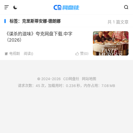



标签：克里斯蒂安娜·德朗娜
共 1 篇文章
《谋杀的滋味》夸克网盘下载.中字
（2026）
电视剧
阅读(
)
赞(
0
)


© 2024-2026
CD网盘社
网站地图
请求次数：45 次，加载用时：0.236 秒，内存占用：7.08 MB