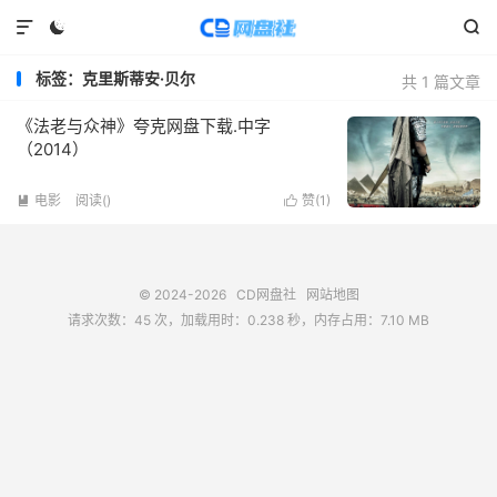



标签：克里斯蒂安·贝尔
共 1 篇文章
《法老与众神》夸克网盘下载.中字
（2014）
电影
阅读(
)
赞(
1
)


© 2024-2026
CD网盘社
网站地图
请求次数：45 次，加载用时：0.238 秒，内存占用：7.10 MB