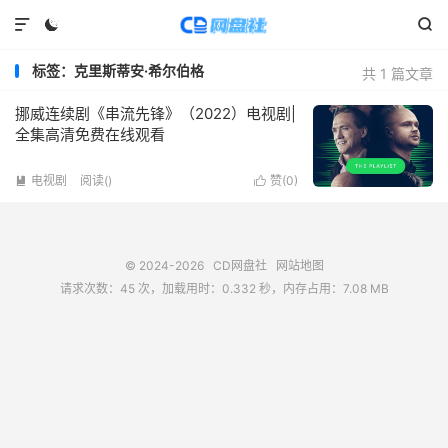



标签：克里斯蒂安·希尔伯格
共 1 篇文章
挪威连续剧《串流先锋》（2022）电视剧|
全集高清免费在线观看
电视剧
阅读(
)
赞(
0
)


© 2024-2026
CD网盘社
网站地图
请求次数：45 次，加载用时：0.332 秒，内存占用：7.08 MB