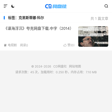



标签：克里斯蒂娜·科尔
共 1 篇文章
《谍海浮沉》夸克网盘下载.中字（2014）
电视剧
阅读(
)
赞(
0
)


© 2024-2026
CD网盘社
网站地图
请求次数：45 次，加载用时：0.250 秒，内存占用：7.10 MB