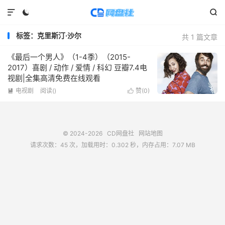



标签：克里斯汀·沙尔
共 1 篇文章
《最后一个男人》（1-4季）（2015-
2017）喜剧 / 动作 / 爱情 / 科幻 豆瓣7.4电
视剧|全集高清免费在线观看
电视剧
阅读(
)
赞(
0
)


© 2024-2026
CD网盘社
网站地图
请求次数：45 次，加载用时：0.302 秒，内存占用：7.07 MB