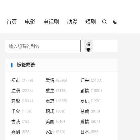

首页
电影
电视剧
动漫
短剧


搜索
搜
索
标签筛选
都市
爱情
归来
(3779)
(2895)
(2463)
逆袭
重生
剧情
(2228)
(2118)
(1690)
穿越
虐恋
复仇
(1534)
(1356)
(1279)
千金
职场
总裁
(1139)
(939)
(808)
古装
美国
爱情
(752)
(610)
(594)
喜剧
家庭
日本
(578)
(570)
(555)