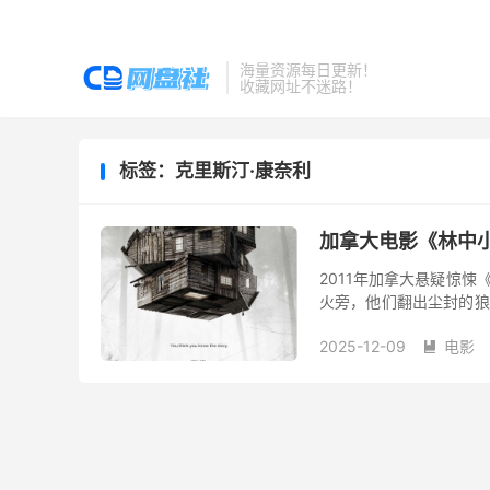
海量资源每日更新！
收藏网址不迷路！
标签：克里斯汀·康奈利
加拿大电影《林中小
2011年加拿大悬疑惊
火旁，他们翻出尘封的狼
长獠牙，信任的裂缝比冰
2025-12-09
电影
