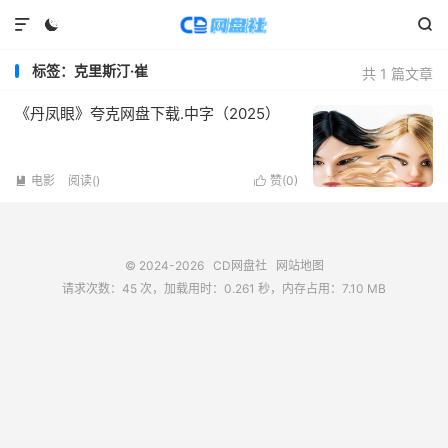



标签：克里斯汀·崔
共 1 篇文章
《丹凤眼》夸克网盘下载.中字（2025）
电影
阅读(
)
赞(
0
)


© 2024-2026
CD网盘社
网站地图
请求次数：45 次，加载用时：0.261 秒，内存占用：7.10 MB