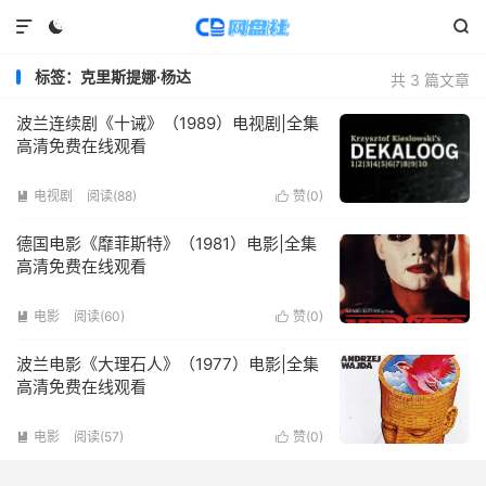



标签：克里斯提娜·杨达
共 3 篇文章
波兰连续剧《十诫》（1989）电视剧|全集
高清免费在线观看
电视剧
阅读(
88
)
赞(
0
)


德国电影《靡菲斯特》（1981）电影|全集
高清免费在线观看
电影
阅读(
60
)
赞(
0
)


波兰电影《大理石人》（1977）电影|全集
高清免费在线观看
电影
阅读(
57
)
赞(
0
)

