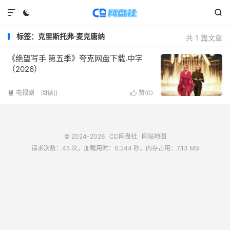



标签：克里斯托弗·麦克唐纳
共 1 篇文章
《绝望写手 第五季》夸克网盘下载.中字
（2026）
电视剧
阅读(
)
赞(
0
)


© 2024-2026
CD网盘社
网站地图
请求次数：45 次，加载用时：0.244 秒，内存占用：7.13 MB