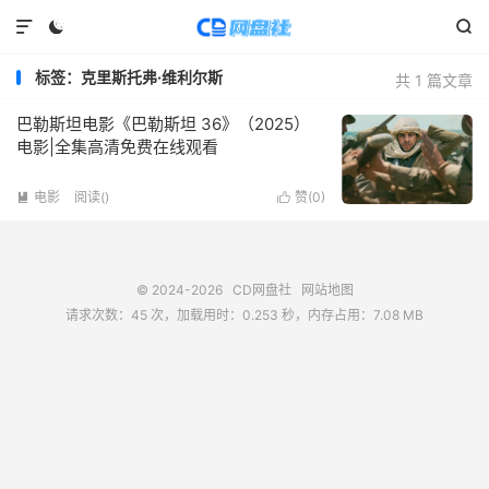



标签：克里斯托弗·维利尔斯
共 1 篇文章
巴勒斯坦电影《巴勒斯坦 36》（2025）
电影|全集高清免费在线观看
电影
阅读(
)
赞(
0
)


© 2024-2026
CD网盘社
网站地图
请求次数：45 次，加载用时：0.253 秒，内存占用：7.08 MB