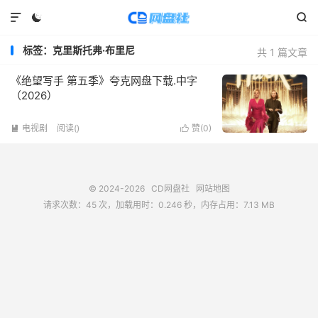



标签：克里斯托弗·布里尼
共 1 篇文章
《绝望写手 第五季》夸克网盘下载.中字
（2026）
电视剧
阅读(
)
赞(
0
)


© 2024-2026
CD网盘社
网站地图
请求次数：45 次，加载用时：0.246 秒，内存占用：7.13 MB