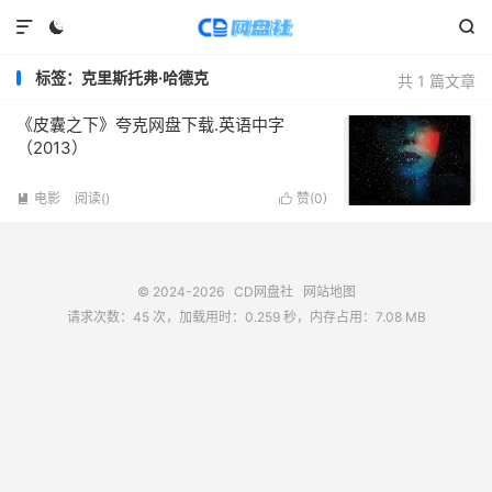



标签：克里斯托弗·哈德克
共 1 篇文章
《皮囊之下》夸克网盘下载.英语中字
（2013）
电影
阅读(
)
赞(
0
)


© 2024-2026
CD网盘社
网站地图
请求次数：45 次，加载用时：0.259 秒，内存占用：7.08 MB