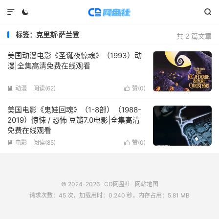



标签：克里斯·萨兰登
共 2 篇文章
美国动漫电影《圣诞夜惊魂》（1993）动
漫|全集高清免费在线观看
动漫
阅读(
62
)
赞(
0
)


美国电影《鬼娃回魂》（1-8部）（1988-
2019）惊悚 / 恐怖 豆瓣7.0电影|全集高清
免费在线观看
电影
阅读(
85
)
赞(
0
)


© 2024-2026
CD网盘社
网站地图
请求次数：45 次，加载用时：0.240 秒，内存占用：5.81 MB