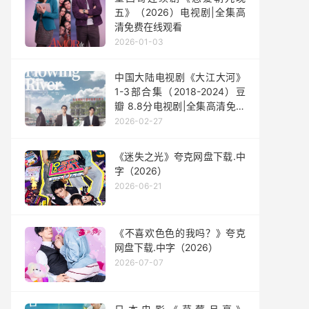
五》（2026）电视剧|全集高
清免费在线观看
2026-01-03
中国大陆电视剧《大江大河》
1-3部合集（2018-2024）豆
瓣 8.8分电视剧|全集高清免费
在线观看
2026-02-27
《迷失之光》夸克网盘下载.中
字（2026）
2026-06-21
《不喜欢色色的我吗？》夸克
网盘下载.中字（2026）
2026-07-07