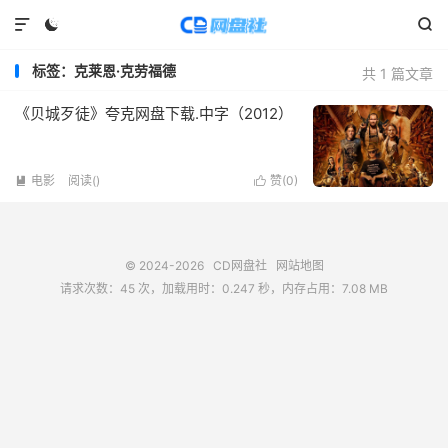



标签：克莱恩·克劳福德
共 1 篇文章
《贝城歹徒》夸克网盘下载.中字（2012）
电影
阅读(
)
赞(
0
)


© 2024-2026
CD网盘社
网站地图
请求次数：45 次，加载用时：0.247 秒，内存占用：7.08 MB