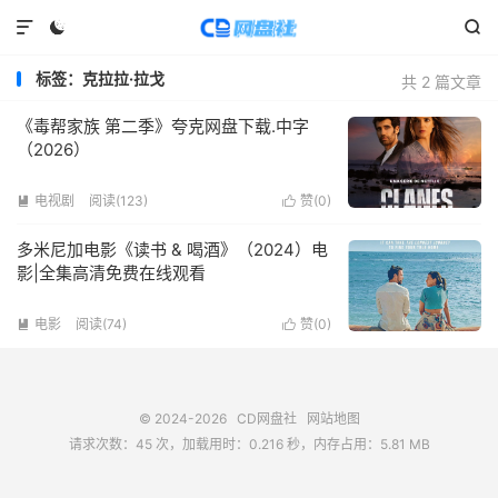



标签：克拉拉·拉戈
共 2 篇文章
《毒帮家族 第二季》夸克网盘下载.中字
（2026）
电视剧
阅读(
123
)
赞(
0
)


多米尼加电影《读书 & 喝酒》（2024）电
影|全集高清免费在线观看
电影
阅读(
74
)
赞(
0
)


© 2024-2026
CD网盘社
网站地图
请求次数：45 次，加载用时：0.216 秒，内存占用：5.81 MB