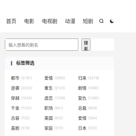

首页
电影
电视剧
动漫
短剧


搜索
搜
索
标签筛选
都市
爱情
归来
(3781)
(2895)
(2478)
逆袭
重生
剧情
(2230)
(2123)
(1690)
穿越
虐恋
复仇
(1536)
(1358)
(1280)
千金
职场
总裁
(1142)
(941)
(808)
古装
美国
爱情
(752)
(610)
(594)
喜剧
家庭
日本
(578)
(570)
(555)