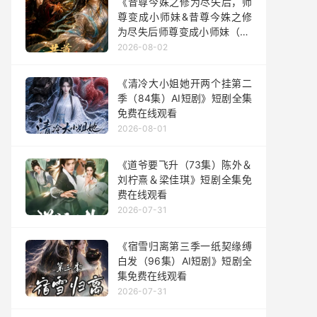
《昔尊今姝之修为尽失后，师
尊变成小师妹&昔尊今姝之修
为尽失后师尊变成小师妹（67
集）AI短剧》短剧全集免费在
2026-08-02
线观看
《清冷大小姐她开两个挂第二
季（84集）AI短剧》短剧全集
免费在线观看
2026-08-01
《道爷要飞升（73集）陈外＆
刘柠熹＆梁佳琪》短剧全集免
费在线观看
2026-07-31
《宿雪归离第三季一纸契缘缚
白发（96集）AI短剧》短剧全
集免费在线观看
2026-07-31