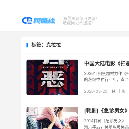
海量资源每日更新！
收藏网址不迷路！
标签：克拉拉
中国大陆电影《扫恶
2026年扫黑题材力作
的灰烬中独行七年，直至
溃烂的会所、信仰崩塌的
2026-03-20
电影

[韩剧]《急诊男女
2014韩剧《急诊男女
婚六年后，吴珍熙与吴昌