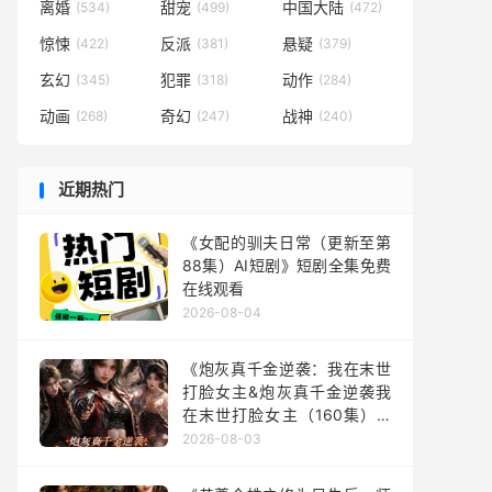
离婚
甜宠
中国大陆
(534)
(499)
(472)
惊悚
反派
悬疑
(422)
(381)
(379)
玄幻
犯罪
动作
(345)
(318)
(284)
动画
奇幻
战神
(268)
(247)
(240)
近期热门
《女配的驯夫日常（更新至第
88集）AI短剧》短剧全集免费
在线观看
2026-08-04
《炮灰真千金逆袭：我在末世
打脸女主&炮灰真千金逆袭我
在末世打脸女主（160集）AI
短剧》短剧全集免费在线观看
2026-08-03