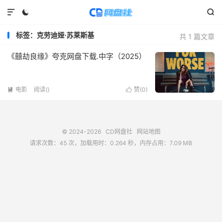



标签：克劳迪娅·苏莱斯基
共 1 篇文章
《囍劫良缘》夸克网盘下载.中字（2025）
电影
阅读(
)
赞(
0
)


© 2024-2026
CD网盘社
网站地图
请求次数：45 次，加载用时：0.264 秒，内存占用：7.09 MB