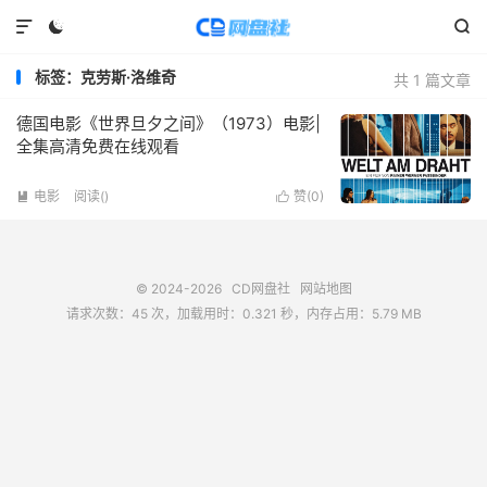



标签：克劳斯·洛维奇
共 1 篇文章
德国电影《世界旦夕之间》（1973）电影|
全集高清免费在线观看
电影
阅读(
)
赞(
0
)


© 2024-2026
CD网盘社
网站地图
请求次数：45 次，加载用时：0.321 秒，内存占用：5.79 MB