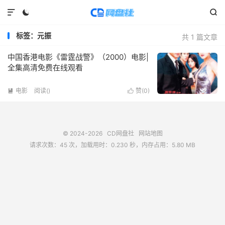



标签：元振
共 1 篇文章
中国香港电影《雷霆战警》（2000）电影|
全集高清免费在线观看
电影
阅读(
)
赞(
0
)


© 2024-2026
CD网盘社
网站地图
请求次数：45 次，加载用时：0.230 秒，内存占用：5.80 MB