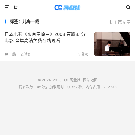



标签：儿岛一哉
共 1 篇文章
日本电影《东京奏鸣曲》2008 豆瓣8.1分
电影|全集高清免费在线观看
电影
阅读(
)
赞(
0
)


© 2024-2026
CD网盘社
网站地图
请求次数：45 次，加载用时：0.362 秒，内存占用：7.12 MB