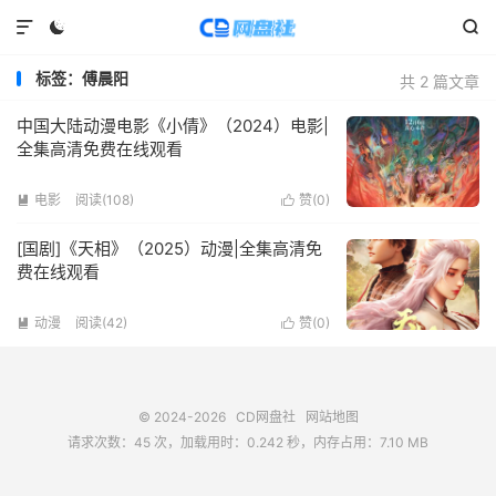



标签：傅晨阳
共 2 篇文章
中国大陆动漫电影《小倩》（2024）电影|
全集高清免费在线观看
电影
阅读(
108
)
赞(
0
)


[国剧]《天相》（2025）动漫|全集高清免
费在线观看
动漫
阅读(
42
)
赞(
0
)


© 2024-2026
CD网盘社
网站地图
请求次数：45 次，加载用时：0.242 秒，内存占用：7.10 MB