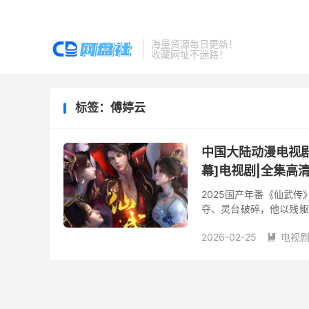
海量资源每日更新！
收藏网址不迷路！
标签：傅婷云
中国大陆动漫电视剧《仙
幕]电视剧|全集高
2025国产年番《仙武
夺、灵台破碎，他以残躯
肩又对立，血与火淬出不
2026-02-25
电视
