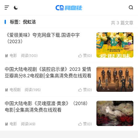



标签：倪虹洁
共 3 篇文章
《爱很美味》夸克网盘下载.国语中字
（2023）
电影
阅读(
100
)
赞(
0
)


中国大陆电视剧《装腔启示录》2023 爱情
豆瓣高分8.2电视剧|全集高清免费在线观看
电视剧
阅读(
195
)
赞(
0
)


中国大陆电影《灵魂摆渡·黄泉》（2018）
电影|全集高清免费在线观看
电影
阅读(
49
)
赞(
0
)

