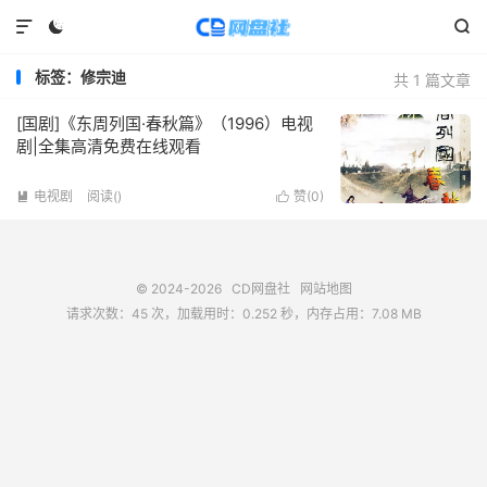



标签：修宗迪
共 1 篇文章
[国剧]《东周列国·春秋篇》（1996）电视
剧|全集高清免费在线观看
电视剧
阅读(
)
赞(
0
)


© 2024-2026
CD网盘社
网站地图
请求次数：45 次，加载用时：0.252 秒，内存占用：7.08 MB