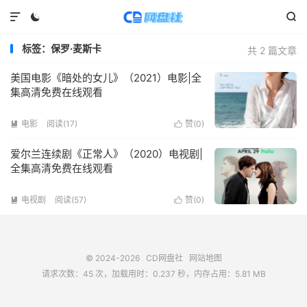



标签：保罗·麦斯卡
共 2 篇文章
美国电影《暗处的女儿》（2021）电影|全
集高清免费在线观看
电影
阅读(
17
)
赞(
0
)


爱尔兰连续剧《正常人》（2020）电视剧|
全集高清免费在线观看
电视剧
阅读(
57
)
赞(
0
)


© 2024-2026
CD网盘社
网站地图
请求次数：45 次，加载用时：0.237 秒，内存占用：5.81 MB