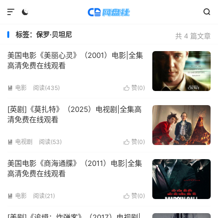



标签：保罗·贝坦尼
共 4 篇文章
美国电影《美丽心灵》（2001）电影|全集
高清免费在线观看
电影
阅读(
435
)
赞(
0
)


[英剧]《莫扎特》（2025）电视剧|全集高
清免费在线观看
电视剧
阅读(
53
)
赞(
0
)


美国电影《商海通牒》（2011）电影|全集
高清免费在线观看
电影
阅读(
21
)
赞(
0
)


[美剧]《追缉：炸弹客》（2017）电视剧|