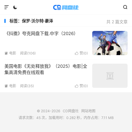



标签：保罗·沃尔特·豪泽
共 2 篇文章
《抖擞》夸克网盘下载.中字（2026）
电影
阅读(
106
)
赞(
0
)


美国电影《无处释放我》（2025）电影|全
集高清免费在线观看
电影
阅读(
35
)
赞(
0
)


© 2024-2026
CD网盘社
网站地图
请求次数：45 次，加载用时：0.282 秒，内存占用：7.11 MB