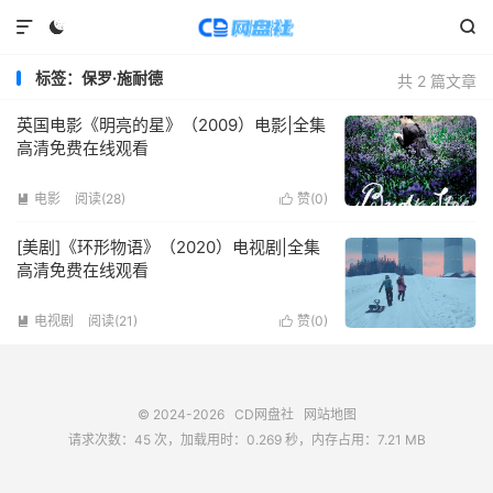



标签：保罗·施耐德
共 2 篇文章
英国电影《明亮的星》（2009）电影|全集
高清免费在线观看
电影
阅读(
28
)
赞(
0
)


[美剧]《环形物语》（2020）电视剧|全集
高清免费在线观看
电视剧
阅读(
21
)
赞(
0
)


© 2024-2026
CD网盘社
网站地图
请求次数：45 次，加载用时：0.269 秒，内存占用：7.21 MB